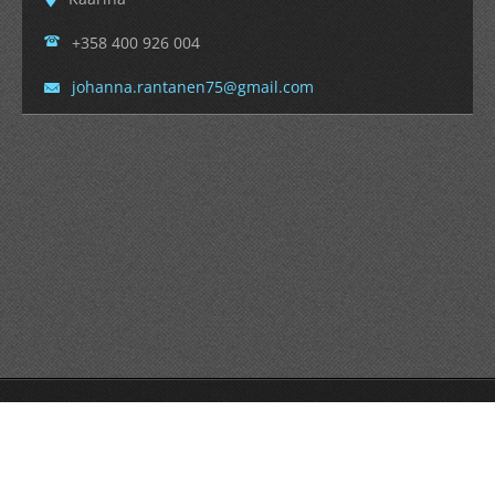
+358 400 926 004
johanna.
rantanen
75@gmail
.com
© 2016 Kaikki oikeudet pidätetään.
Luotu
Webnode
lla