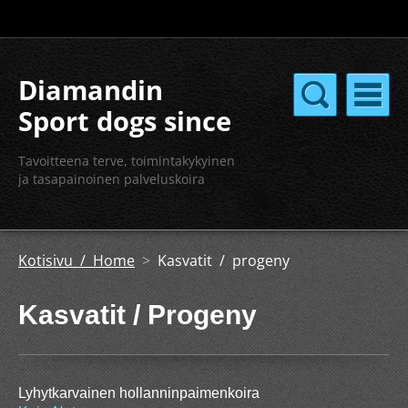
Diamandin
Sport dogs since
2004
Tavoitteena terve, toimintakykyinen
ja tasapainoinen palveluskoira
Kotisivu / Home
>
Kasvatit / progeny
Kasvatit / Progeny
Lyhytkarvainen hollanninpaimenkoira