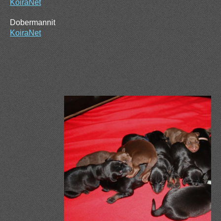
KoiraNet
Dobermannit
KoiraNet