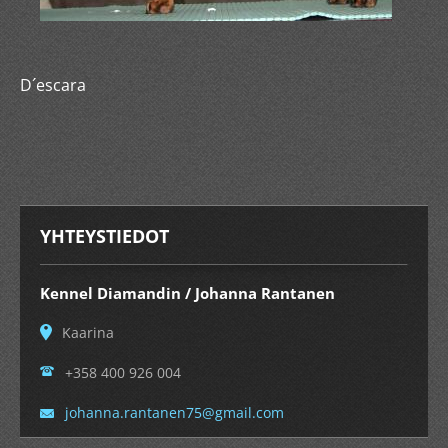
D´escara
YHTEYSTIEDOT
Kennel Diamandin / Johanna Rantanen
Kaarina
+358 400 926 004
johanna.
rantanen
75@gmail
.com