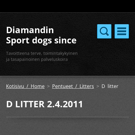
Diamandin
Sport dogs since
2004
Tavoitteena terve, toimintakykyinen
ja tasapainoinen palveluskoira
Kotisivu / Home
>
Pentueet / Litters
>
D litter
D LITTER 2.4.2011