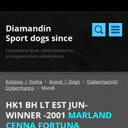
Diamandin
Sport dogs since
2004
Tavoitteena terve, toimintakykyinen
ja tasapainoinen palveluskoira
Kotisivu / Home
>
Koirat / Dogs
>
Dobermannit/
Dobermanns
>
Mandi
HK1 BH LT EST JUN-
WINNER -2001
MARLAND
CENNA FORTUNA